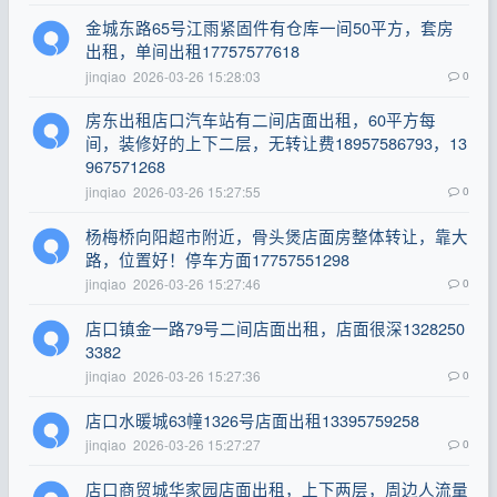
金城东路65号江雨紧固件有仓库一间50平方，套房
出租，单间出租17757577618
jinqiao
2026-03-26 15:28:03
0
房东出租店口汽车站有二间店面出租，60平方每
间，装修好的上下二层，无转让费18957586793，13
967571268
jinqiao
2026-03-26 15:27:55
0
杨梅桥向阳超市附近，骨头煲店面房整体转让，靠大
路，位置好！停车方面17757551298
jinqiao
2026-03-26 15:27:46
0
店口镇金一路79号二间店面出租，店面很深1328250
3382
jinqiao
2026-03-26 15:27:36
0
店口水暖城63幢1326号店面出租13395759258
jinqiao
2026-03-26 15:27:27
0
店口商贸城华家园店面出租，上下两层，周边人流量