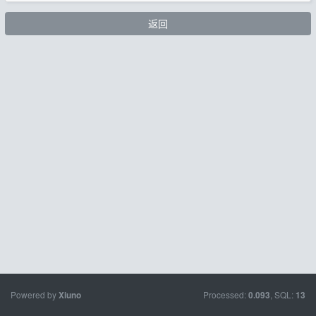
返回
Powered by
Processed:
, SQL:
Xiuno
0.093
13