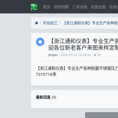
首页
金桥招聘
厂房出租
店面出租
住房
外协加工
【浙江通和仪表】专业生产
迎各位新老客户来图来样定制电话
2026-05-24 16:08:44
92
jinqiao
【浙江通和仪表】专业生产各种耐震不锈钢压力
7370718季
最新回复
(
0
)