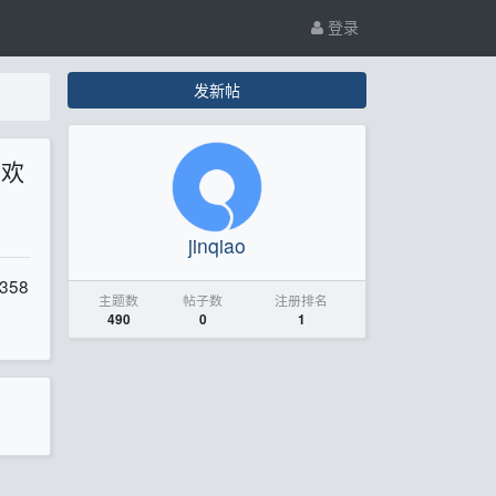
登录
发新帖
；欢
jinqiao
58
主题数
帖子数
注册排名
490
0
1